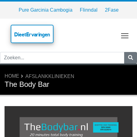
Pure Garcinia Cambogia
Flinndal
2Fase
DieetErvaringen
Tog
HOME
AFSLANKKLINIEKEN
The Body Bar