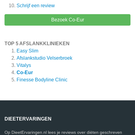
Schrijf een review
Bezoek Co-Eur
TOP 5 AFSLANKKLINIEKEN
Easy Slim
Afslankstudio Velserbroek
Vitalys
Co-Eur
Finesse Bodyline Clinic
DIEETERVARINGEN
Op DieetErvaringen.nl lees je reviews over diëten geschreven