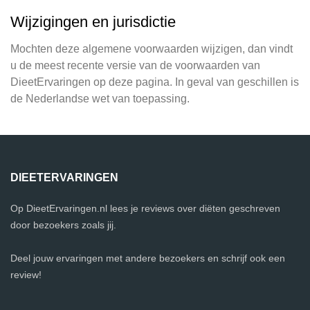
Wijzigingen en jurisdictie
Mochten deze algemene voorwaarden wijzigen, dan vindt
u de meest recente versie van de voorwaarden van
DieetErvaringen op deze pagina. In geval van geschillen is
de Nederlandse wet van toepassing.
DIEETERVARINGEN
Op DieetErvaringen.nl lees je reviews over diëten geschreven
door bezoekers zoals jij.
Deel jouw ervaringen met andere bezoekers en schrijf ook een
review!