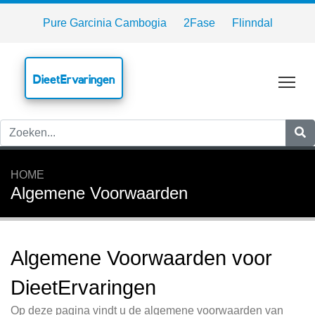
Pure Garcinia Cambogia
2Fase
Flinndal
DieetErvaringen
Tog
HOME
Algemene Voorwaarden
Algemene Voorwaarden voor
DieetErvaringen
Op deze pagina vindt u de algemene voorwaarden van