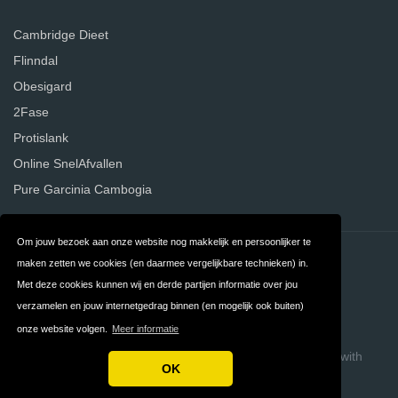
Cambridge Dieet
Flinndal
Obesigard
2Fase
Protislank
Online SnelAfvallen
Pure Garcinia Cambogia
Om jouw bezoek aan onze website nog makkelijk en persoonlijker te
Contact
Privacy
maken zetten we cookies (en daarmee vergelijkbare technieken) in.
Met deze cookies kunnen wij en derde partijen informatie over jou
Algemene
FAQ
verzamelen en jouw internetgedrag binnen (en mogelijk ook buiten)
Voorwaarden
onze website volgen.
Meer informatie
Copyright © 2026 DieetErvaringen
Build review sites with
OK
ReviewTycoon