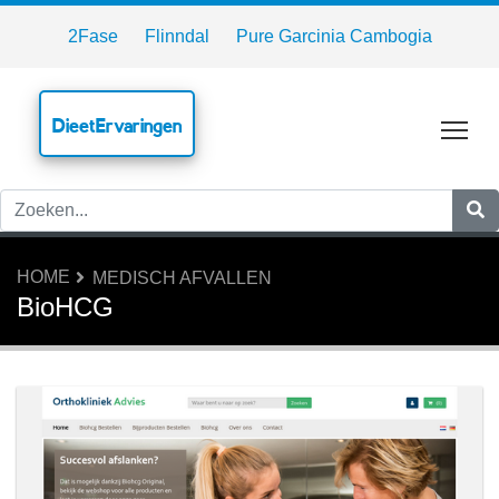
2Fase
Flinndal
Pure Garcinia Cambogia
DieetErvaringen
Tog
HOME
MEDISCH AFVALLEN
BioHCG