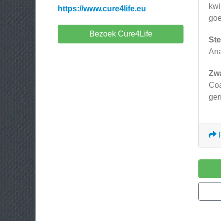
kwi
https://www.cure4life.eu
goe
Bezoek Cure4Life
Ste
Ana
Zw
Coa
ger