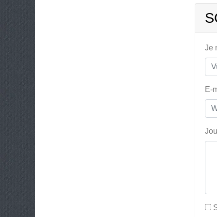
S
Je
E-m
Jou
S