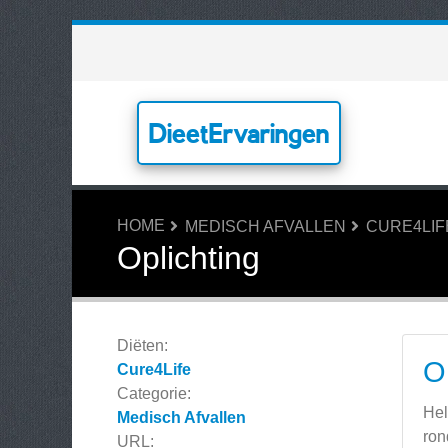
DieetErvaringen
HOME
MEDISCH AFVALLEN
CURE4LIF
Oplichting
Diëten:
O
Cure4Life
Categorie:
Hel
Medisch Afvallen
ron
URL: