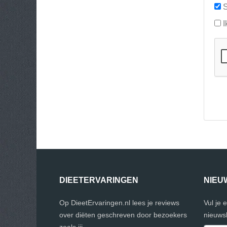
S
I
DIEETERVARINGEN
NIEU
Op DieetErvaringen.nl lees je reviews
Vul je 
over diëten geschreven door bezoekers
nieuwsb