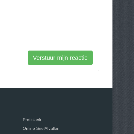
Verstuur mijn reactie
Protislank
Online SnelAfvallen