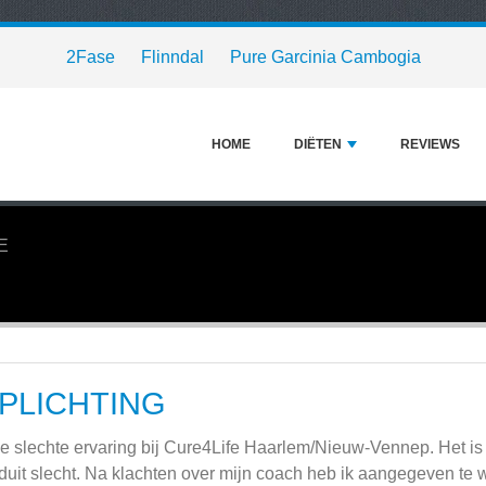
2Fase
Flinndal
Pure Garcinia Cambogia
HOME
DIËTEN
REVIEWS
E
PLICHTING
e slechte ervaring bij Cure4Life Haarlem/Nieuw-Vennep. Het is 
duit slecht. Na klachten over mijn coach heb ik aangegeven te 