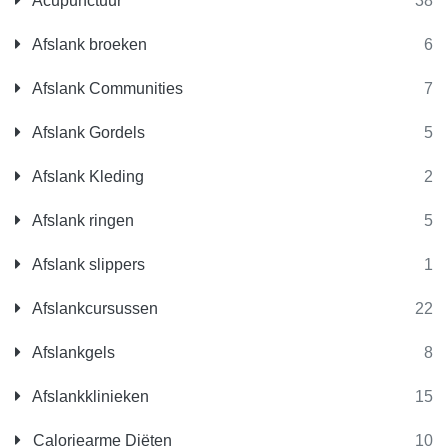
Acupunctuur
38
Afslank broeken
6
Afslank Communities
7
Afslank Gordels
5
Afslank Kleding
2
Afslank ringen
5
Afslank slippers
1
Afslankcursussen
22
Afslankgels
8
Afslankklinieken
15
Caloriearme Diëten
10